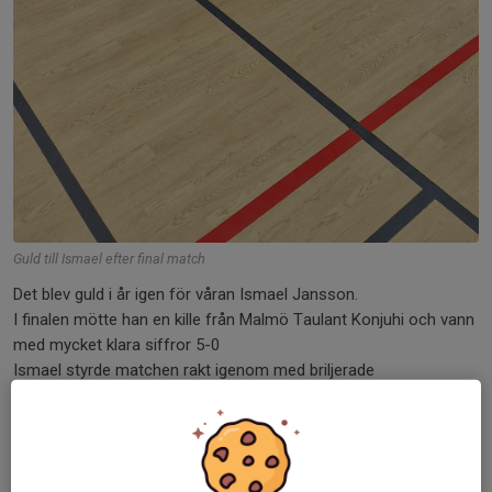
Guld till Ismael efter final match
Det blev guld i år igen för våran Ismael Jansson.
I finalen mötte han en kille från Malmö Taulant Konjuhi och vann
med mycket klara siffror 5-0
Ismael styrde matchen rakt igenom med briljerade
distansboxning.
Grattis till guldet //🥇🥇💪💪
Dela nyhet