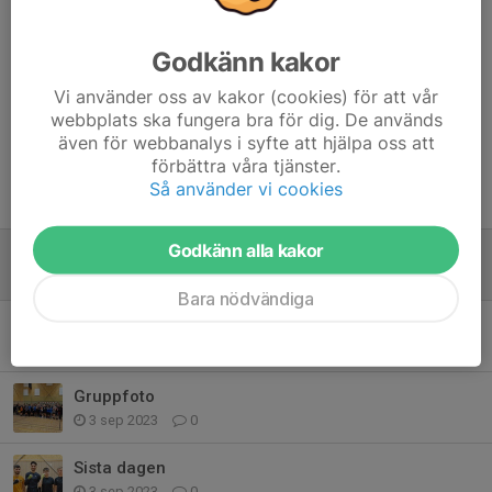
Godkänn kakor
Kommentarer
Vi använder oss av kakor (cookies) för att vår
webbplats ska fungera bra för dig. De används
även för webbanalys i syfte att hjälpa oss att
förbättra våra tjänster.
Så använder vi cookies
Tidigare nyheter
Godkänn alla kakor
Guld till Ismael
17 sep 2023
0
Bara nödvändiga
Sydsvensk Mästerskapen Lund
16 sep 2023
0
Gruppfoto
3 sep 2023
0
Sista dagen
3 sep 2023
0