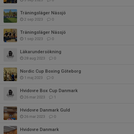
Träningsläger Nässjö
2 sep 2023
0
Träningsläger Nässjö
1 sep 2023
0
Läkarundersökning
28 aug 2023
0
Nordic Cup Boxing Göteborg
1 maj 2023
0
Hvidovre Box Cup Danmark
26 mar 2023
1
Hvidovre Danmark Guld
26 mar 2023
0
Hvidovre Danmark