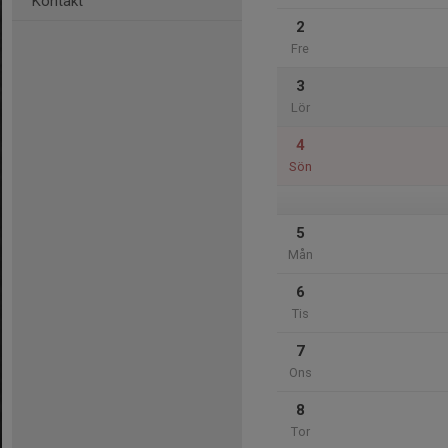
Kontakt
2
Fre
3
Lör
4
Sön
5
Mån
6
Tis
7
Ons
8
Tor