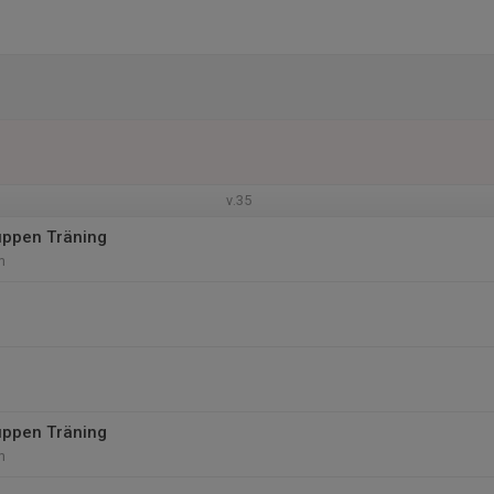
v.35
uppen Träning
m
uppen Träning
m