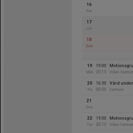
16
Fre
17
Lör
18
Sön
19
19:00
Motionsgr
20:15
Mån
Vråen Centru
20
16:30
Värd unde
00:00
Tis
Centrum
21
Ons
22
19:00
Motionsgr
20:15
Tor
Vråen Centru