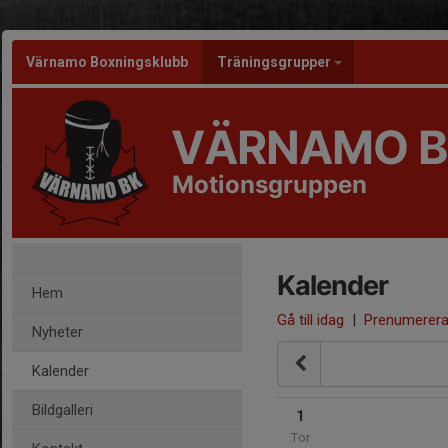
Värnamo Boxningsklubb
Träningsgrupper
VÄRNAMO B
Motionsgruppen
Kalender
Hem
Gå till idag
|
Prenumerer
Nyheter
Kalender
Bildgalleri
1
Tor