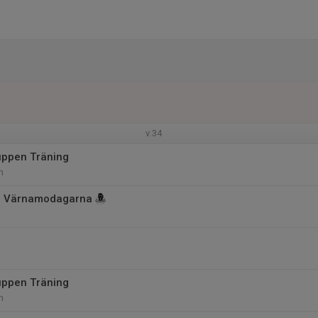
v.34
uppen Träning
m
r Värnamodagarna
uppen Träning
m