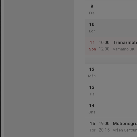
9
Fre
10
Lör
11
10:00
Tränarmöt
12:00
Sön
Värnamo BK
12
Mån
13
Tis
14
Ons
15
19:00
Motionsgr
20:15
Tor
Vråen Centru