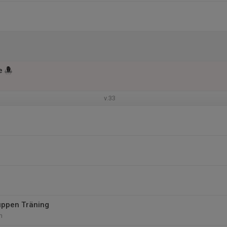
e
v.33
uppen Träning
m