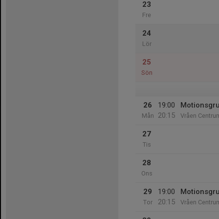
23
Fre
24
Lör
25
Sön
26
19:00
Motionsgr
20:15
Mån
Vråen Centru
27
Tis
28
Ons
29
19:00
Motionsgr
20:15
Tor
Vråen Centru