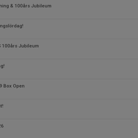
ning & 100års Jubileum
ingslördag!
S 100års Jubileum
g!
9 Box Open
t!
26