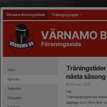
Värnamo Boxningsklubb
Träningsgrupper
VÄRNAMO B
Föreningssida
Träningstider
Hem
nästa säsong
Nyheter
25 maj, 18:22
Kalender
Hej
Träningsgruppernas ledare
Bildgalleri
upplägg som förra året oc