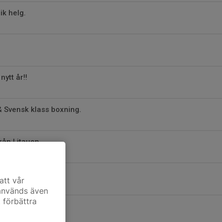
k helg.
nytt år!!
 & Svensk klass boxning.
rån Litauen
rag i Litauen
att vår
 används även
t förbättra