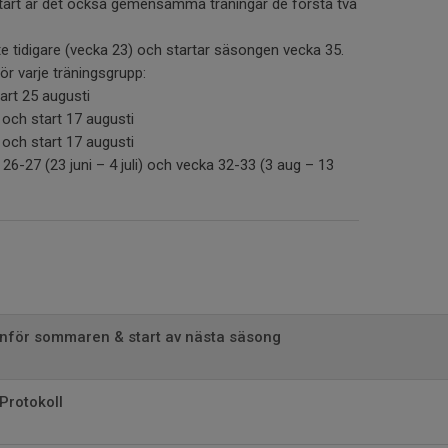
art är det också gemensamma träningar de första två
e tidigare (vecka 23) och startar säsongen vecka 35.
ör varje träningsgrupp:
art 25 augusti
i och start 17 augusti
 och start 17 augusti
6-27 (23 juni – 4 juli) och vecka 32-33 (3 aug – 13
inför sommaren & start av nästa säsong
Protokoll