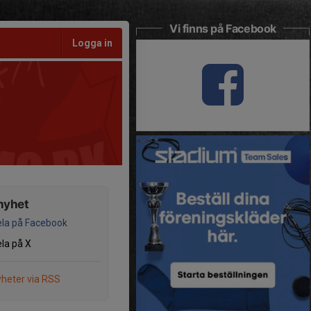
Vi finns på Facebook
Logga in
nyhet
la på Facebook
la på X
heter via RSS