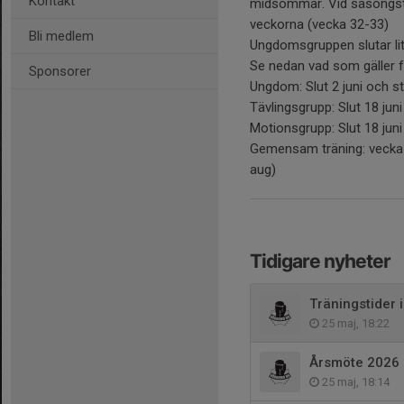
Kontakt
midsommar. Vid säsongst
veckorna (vecka 32-33)
Bli medlem
Ungdomsgruppen slutar lit
Se nedan vad som gäller f
Sponsorer
Ungdom: Slut 2 juni och st
Tävlingsgrupp: Slut 18 jun
Motionsgrupp: Slut 18 juni
Gemensam träning: vecka 2
aug)
Tidigare nyheter
Träningstider 
25 maj, 18:22
Årsmöte 2026 
25 maj, 18:14