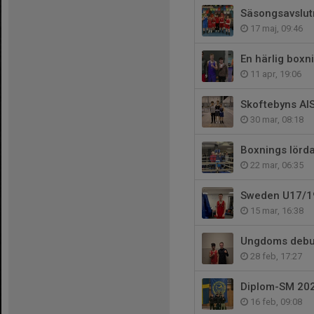
Säsongsavslut
17 maj, 09:46
En härlig boxn
11 apr, 19:06
Skoftebyns AI
30 mar, 08:18
Boxnings lörda
22 mar, 06:35
Sweden U17/1
15 mar, 16:38
Ungdoms debu
28 feb, 17:27
Diplom-SM 20
16 feb, 09:08