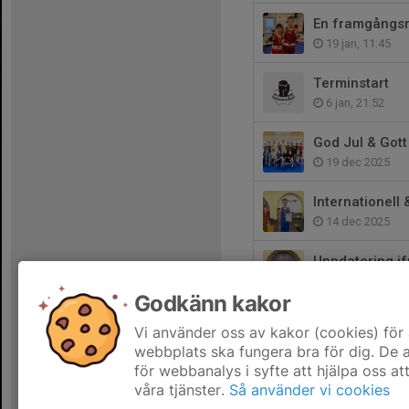
En framgångsri
19 jan, 11:45
Terminstart
6 jan, 21:52
God Jul & Gott 
19 dec 2025
Internationell
14 dec 2025
Uppdatering if
12 dec 2025
Godkänn kakor
Landslagsuppd
Vi använder oss av kakor (cookies) för 
11 dec 2025
webbplats ska fungera bra för dig. De
för webbanalys i syfte att hjälpa oss at
våra tjänster.
Så använder vi cookies