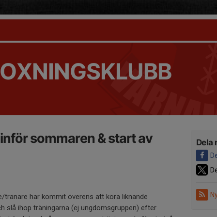
OXNINGSKLUBB
 inför sommaren & start av
Dela 
De
De
Ny
/tränare har kommit överens att köra liknande
h slå ihop träningarna (ej ungdomsgruppen) efter