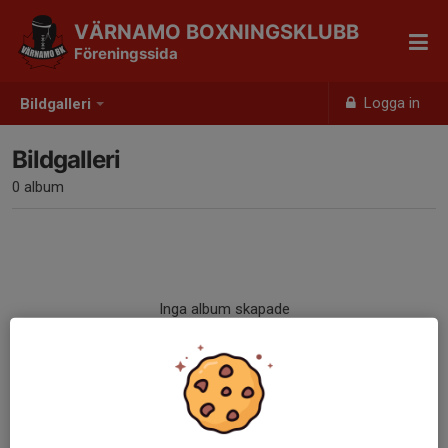
VÄRNAMO BOXNINGSKLUBB
Föreningssida
Logga in
Bildgalleri
Bildgalleri
0 album
Inga album skapade