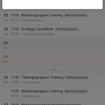
21
17:30
Tävlingsgruppen Träning
Tävlingsgruppen
19:00
Ons
Vråen Centrum
22
19:00
Motionsgruppen Träning
Motionsgruppen
20:15
Tor
Vråen Centrum
23
17:00
Fredags-fys/teknik
Tävlingsgruppen
18:30
Fre
Värnamo Boxningsklubb
24
Lör
25
Sön
v.35
26
17:30
Tävlingsgruppen Träning
Tävlingsgruppen
19:00
Mån
Vråen Centrum
19:00
Motionsgruppen Träning
Motionsgruppen
20:15
Vråen Centrum