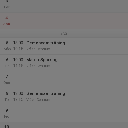
3
Lör
4
Sön
v.32
5
18:00
Gemensam träning
19:15
Mån
Vråen Centrum
6
10:00
Match Sparring
11:15
Tis
Vråen Centrum
7
Ons
8
18:00
Gemensam träning
19:15
Tor
Vråen Centrum
9
Fre
10