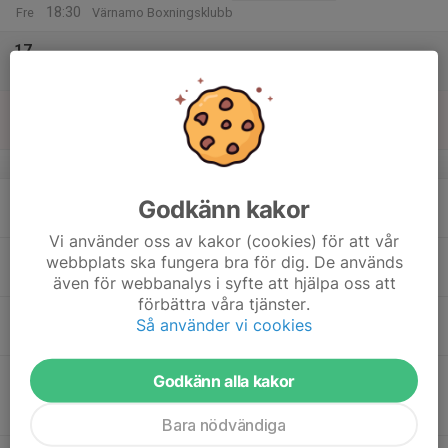
18:30
Fre
Värnamo Boxningsklubb
17
Lör
18
Sön
v.34
19
17:30
Tävlingsgruppen Träning
Tävlingsgruppen
Godkänn kakor
19:00
Mån
Vråen Centrum
Vi använder oss av kakor (cookies) för att vår
19:00
Motionsgruppen Träning
Motionsgruppen
webbplats ska fungera bra för dig. De används
20:15
Vråen Centrum
även för webbanalys i syfte att hjälpa oss att
förbättra våra tjänster.
20
16:30
Värd under Värnamodagarna
Så använder vi cookies
00:00
Tis
Centrum
18:00
Nybörjargruppen/Ungdomsgruppen
Godkänn alla kakor
19:30
Träning
Nybörjargruppen/Ungdomsgruppen
Vråen Centrum
Bara nödvändiga