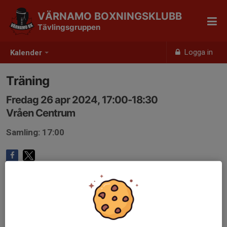
VÄRNAMO BOXNINGSKLUBB
Tävlingsgruppen
Logga in
Kalender
Träning
Fredag 26 apr 2024, 17:00-18:30
Vråen Centrum
Samling: 17:00