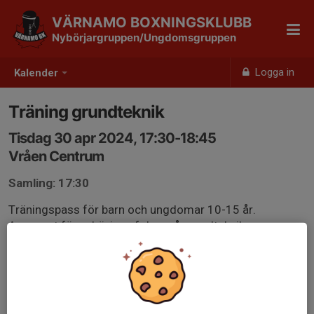
VÄRNAMO BOXNINGSKLUBB
Nybörjargruppen/Ungdomsgruppen
Logga in
Kalender
Träning grundteknik
Tisdag 30 apr 2024, 17:30-18:45
Vråen Centrum
Samling: 17:30
Träningspass för barn och ungdomar 10-15 år.
Anpassat för nybörjare, fokus på grundteknik.