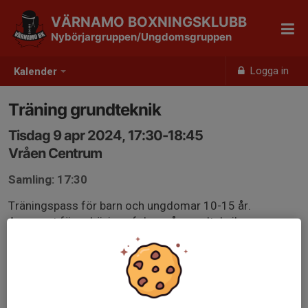
VÄRNAMO BOXNINGSKLUBB
Nybörjargruppen/Ungdomsgruppen
Logga in
Kalender
Träning grundteknik
Tisdag 9 apr 2024, 17:30-18:45
Vråen Centrum
Samling: 17:30
Träningspass för barn och ungdomar 10-15 år.
Anpassat för nybörjare, fokus på grundteknik.