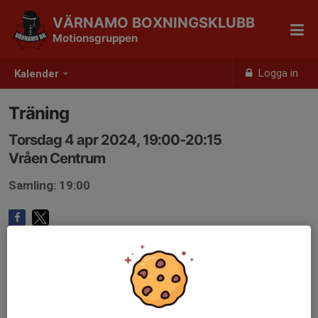
VÄRNAMO BOXNINGSKLUBB
Motionsgruppen
Logga in
Kalender
Träning
Torsdag 4 apr 2024, 19:00-20:15
Vråen Centrum
Samling: 19:00